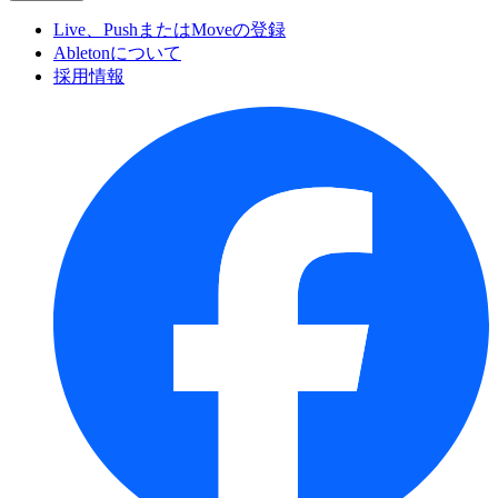
Live、PushまたはMoveの登録
Abletonについて
採用情報