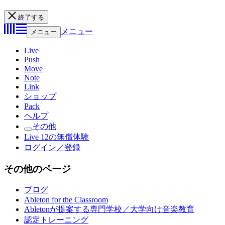
終了する
メニュー
メニュー
Live
Push
Move
Note
Link
ショップ
Pack
ヘルプ
その他
Live 12の無償体験
ログイン／登録
その他のページ
ブログ
Ableton for the Classroom
Abletonが提案する専門学校／大学向け音楽教育
認定トレーニング