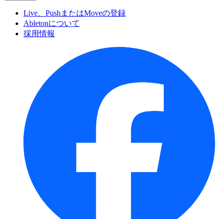
Live、PushまたはMoveの登録
Abletonについて
採用情報