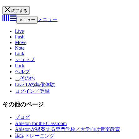
終了する
メニュー
メニュー
Live
Push
Move
Note
Link
ショップ
Pack
ヘルプ
その他
Live 12の無償体験
ログイン／登録
その他のページ
ブログ
Ableton for the Classroom
Abletonが提案する専門学校／大学向け音楽教育
認定トレーニング