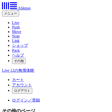
Ableton
メニュー
Live
Push
Move
Note
Link
ショップ
Pack
ヘルプ
その他
Live 12の無償体験
カート
アカウント
ログイン／登録
その他のページ