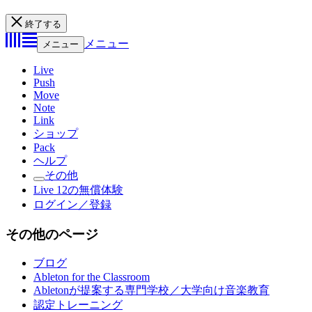
終了する
メニュー
メニュー
Live
Push
Move
Note
Link
ショップ
Pack
ヘルプ
その他
Live 12の無償体験
ログイン／登録
その他のページ
ブログ
Ableton for the Classroom
Abletonが提案する専門学校／大学向け音楽教育
認定トレーニング