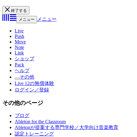
終了する
メニュー
メニュー
Live
Push
Move
Note
Link
ショップ
Pack
ヘルプ
その他
Live 12の無償体験
ログイン／登録
その他のページ
ブログ
Ableton for the Classroom
Abletonが提案する専門学校／大学向け音楽教育
認定トレーニング