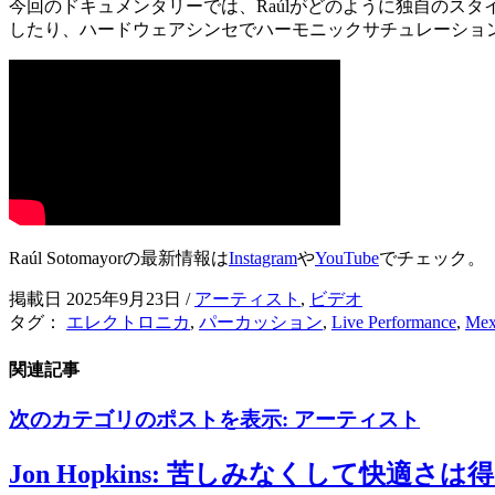
今回のドキュメンタリーでは、Raúlがどのように独自のス
したり、ハードウェアシンセでハーモニックサチュレーショ
Raúl Sotomayorの最新情報は
Instagram
や
YouTube
でチェック。
掲載日 2025年9月23日
/
アーティスト
,
ビデオ
タグ：
エレクトロニカ
,
パーカッション
,
Live Performance
,
Mex
関連記事
次のカテゴリのポストを表示:
アーティスト
Jon Hopkins: 苦しみなくして快適さ