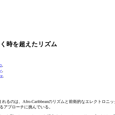
から響く時を超えたリズム
カ
,
ン
,
ce
,
、Afro-Caribbeanのリズムと前衛的なエレクトロニックビ
超えるアプローチに挑んでいる。