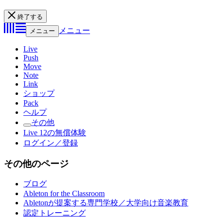
終了する
メニュー
メニュー
Live
Push
Move
Note
Link
ショップ
Pack
ヘルプ
その他
Live 12の無償体験
ログイン／登録
その他のページ
ブログ
Ableton for the Classroom
Abletonが提案する専門学校／大学向け音楽教育
認定トレーニング