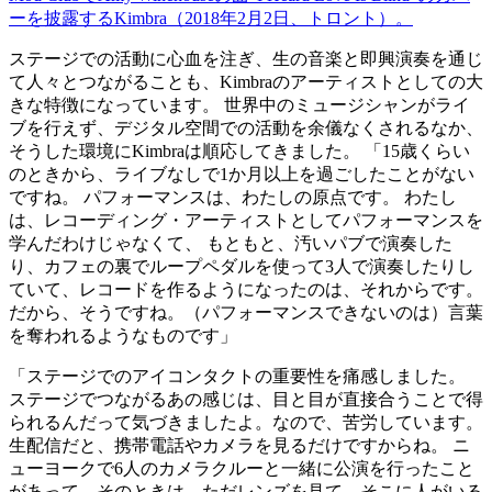
ーを披露するKimbra（2018年2月2日、トロント）。
ステージでの活動に心血を注ぎ、生の音楽と即興演奏を通じ
て人々とつながることも、Kimbraのアーティストとしての大
きな特徴になっています。 世界中のミュージシャンがライ
ブを行えず、デジタル空間での活動を余儀なくされるなか、
そうした環境にKimbraは順応してきました。 「15歳くらい
のときから、ライブなしで1か月以上を過ごしたことがない
ですね。 パフォーマンスは、わたしの原点です。 わたし
は、レコーディング・アーティストとしてパフォーマンスを
学んだわけじゃなくて、 もともと、汚いパブで演奏した
り、カフェの裏でループペダルを使って3人で演奏したりし
ていて、レコードを作るようになったのは、それからです。
だから、そうですね。（パフォーマンスできないのは）言葉
を奪われるようなものです」
「ステージでのアイコンタクトの重要性を痛感しました。
ステージでつながるあの感じは、目と目が直接合うことで得
られるんだって気づきましたよ。なので、苦労しています。
生配信だと、携帯電話やカメラを見るだけですからね。 ニ
ューヨークで6人のカメラクルーと一緒に公演を行ったこと
があって、そのときは、ただレンズを見て、そこに人がいる