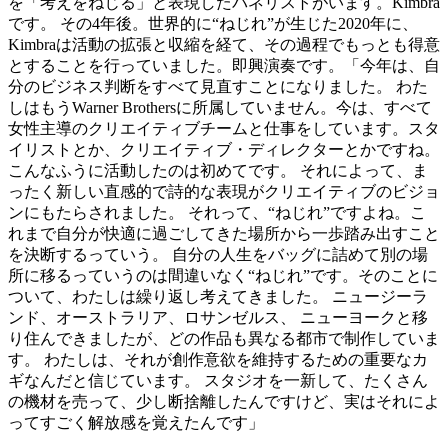
を「考えをねじる」と表現したパネリストがいます。Kimbra
です。 その4年後。世界的に“ねじれ”が生じた2020年に、
Kimbraは活動の拡張と収縮を経て、その過程でもっとも得意
とすることを行っていました。即興演奏です。「今年は、自
分のビジネス判断をすべて見直すことになりました。 わた
しはもうWarner Brothersに所属していません。今は、すべて
女性主導のクリエイティブチームと仕事をしています。スタ
イリストとか、クリエイティブ・ディレクターとかですね。
こんなふうに活動したのは初めてです。 それによって、ま
ったく新しい直感的で詩的な表現がクリエイティブのビジョ
ンにもたらされました。 それって、“ねじれ”ですよね。こ
れまで自分が快適に過ごしてきた場所から一歩踏み出すこと
を決断するっていう。 自分の人生をバッグに詰めて別の場
所に移るっていうのは間違いなく“ねじれ”です。そのことに
ついて、わたしは繰り返し考えてきました。 ニュージーラ
ンド、オーストラリア、ロサンゼルス、 ニューヨークと移
り住んできましたが、どの作品も異なる都市で制作していま
す。 わたしは、それが創作意欲を維持するための重要なカ
ギなんだと信じています。 スタジオを一新して、たくさん
の機材を売って、少し断捨離したんですけど、実はそれによ
ってすごく解放感を覚えたんです」