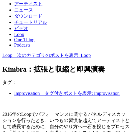
アーティスト
ニュース
ダウンロード
チュートリアル
ビデオ
Loop
One Thing
Podcasts
Loop
– 次のカテゴリのポストを表示: Loop
Kimbra：拡張と収縮と即興演奏
タグ：
Improvisation
– タグ付きポストを表示: Improvisation
2016年のLoopでパフォーマンスに関するパネルディスカッ
ションを行ったとき、いつもの習慣を越えてアーティストと
して成長するために、自分のやり方へ一石を投じるプロセス