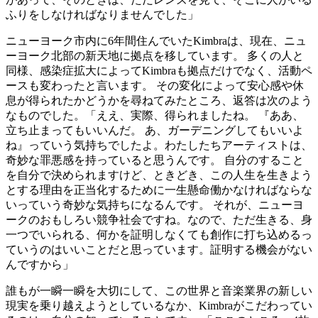
ふりをしなければなりませんでした」
ニューヨーク市内に6年間住んでいたKimbraは、現在、ニュ
ーヨーク北部の新天地に拠点を移しています。 多くの人と
同様、感染症拡大によってKimbraも拠点だけでなく、活動ペ
ースも変わったと言います。 その変化によって安心感や休
息が得られたかどうかを尋ねてみたところ、返答は次のよう
なものでした。「ええ、実際、得られましたね。 『ああ、
立ち止まってもいいんだ。 あ、ガーデニングしてもいいよ
ね』っていう気持ちでしたよ。わたしたちアーティストは、
奇妙な罪悪感を持っていると思うんです。 自分のすること
を自分で決められますけど、ときどき、この人生を生きよう
とする理由を正当化するために一生懸命働かなければならな
いっていう奇妙な気持ちになるんです。 それが、ニューヨ
ークのおもしろい競争社会ですね。なので、ただ生きる、身
一つでいられる、何かを証明しなくても創作に打ち込めるっ
ていうのはいいことだと思っています。証明する機会がない
んですから」
誰もが一瞬一瞬を大切にして、この世界と音楽業界の新しい
現実を乗り越えようとしているなか、Kimbraがこだわってい