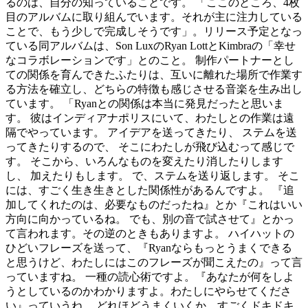
るのは、自分の知っていることです。 「ここのところ、4枚
目のアルバムに取り組んでいます。それが主に注力している
ことで、もう少しで完成しそうです」。リリース予定となっ
ている同アルバムは、Son LuxのRyan LottとKimbraの「幸せ
なコラボレーションです」とのこと。 制作パートナーとし
ての関係を育んできたふたりは、互いに離れた場所で作業す
る方法を確立し、どちらの特徴も感じさせる音楽を生み出し
ています。 「Ryanとの関係は本当に発見だったと思いま
す。 彼はインディアナポリスにいて、わたしとの作業は遠
隔でやっています。 アイデアを送ってきたり、 ステムを送
ってきたりするので、 そこにわたしが飛び込むって感じで
す。 そこから、いろんなものを変えたり消したりします
し、 加えたりもします。 で、ステムを送り返します。 そこ
には、すごく生き生きとした関係性があるんですよ。 『追
加してくれたのは、必要なものだったね』とか『これはいい
方向に向かっているね。 でも、別の音で試させて』とかっ
て言われます。その逆のときもありますよ。 ハイハットの
ひどいフレーズを送って、『Ryanならもっとうまくできる
と思うけど、わたしにはこのフレーズが聞こえたの』って言
っていますね。 一種の読心術ですよ。『あなたが何をしよ
うとしているのかわかりますよ。わたしにやらせてくださ
い』っていうね。 どれほどうまくいくか、すごくドキドキ