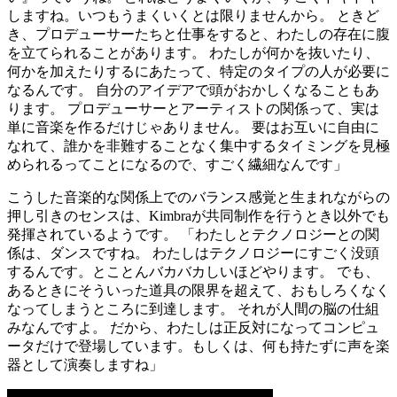
しますね。いつもうまくいくとは限りませんから。 ときど
き、プロデューサーたちと仕事をすると、わたしの存在に腹
を立てられることがあります。 わたしが何かを抜いたり、
何かを加えたりするにあたって、特定のタイプの人が必要に
なるんです。 自分のアイデアで頭がおかしくなることもあ
ります。 プロデューサーとアーティストの関係って、実は
単に音楽を作るだけじゃありません。 要はお互いに自由に
なれて、誰かを非難することなく集中するタイミングを見極
められるってことになるので、すごく繊細なんです」
こうした音楽的な関係上でのバランス感覚と生まれながらの
押し引きのセンスは、Kimbraが共同制作を行うとき以外でも
発揮されているようです。 「わたしとテクノロジーとの関
係は、ダンスですね。 わたしはテクノロジーにすごく没頭
するんです。とことんバカバカしいほどやります。 でも、
あるときにそういった道具の限界を超えて、おもしろくなく
なってしまうところに到達します。 それが人間の脳の仕組
みなんですよ。 だから、わたしは正反対になってコンピュ
ータだけで登場しています。もしくは、何も持たずに声を楽
器として演奏しますね」