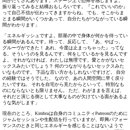
間がたくさんあります。ステージ上で恐怖を感じますよ。
振り返ってみると結構おもしろいです。『これでいいのか』
って自己不信が伝わってきますからね。 でも、そこからま
とまる瞬間がいくつかあって、自分たちがつながっている瞬
間がわかります」
「エネルギッシュですよ。部屋の中で身体が何かを待ってい
る瞬間があるんです。待って、反応して、『あ、やばっ。
グルーヴができた！ あれ、今度は止まっちゃった』ってな
る。そういうのを見るんです。何をしているかを見るんです
よ。 それがなければ、わたしは無理です。愛とかがないセ
ックスみたいでしょう？ 何のつながりもないセックスみた
いなものです。 下品な言い方かもしれないですけど。 自分
の経験ではそうでした。 なので、あの人間空間に早く戻り
たいですね。 それを自宅から見たからといって、特別なも
のにならないとも限りません。 ただ、わがままを言えば、
それだと演じる側として大事なものが欠けている面があるよ
うな気がします」
現在のところ、Kimbraは自身のコミュニティPatreonのために
ジャムセッションや生配信を行っていますが、即興パフォー
マンスのときと同じエネルギーを感じることはないようで