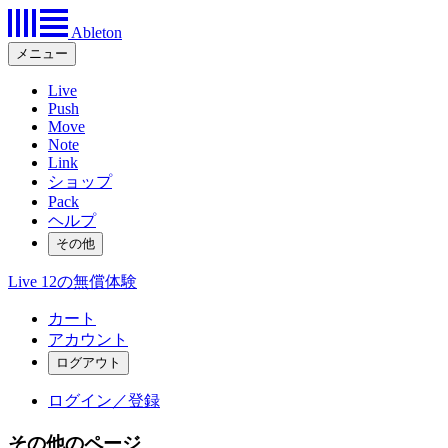
Ableton
メニュー
Live
Push
Move
Note
Link
ショップ
Pack
ヘルプ
その他
Live 12の無償体験
カート
アカウント
ログイン／登録
その他のページ