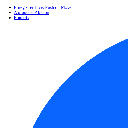
Enregistrer Live, Push ou Move
A propos d'Ableton
Emplois