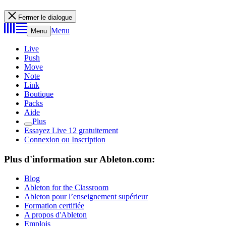
Fermer le dialogue
Menu
Menu
Live
Push
Move
Note
Link
Boutique
Packs
Aide
Plus
Essayez Live 12 gratuitement
Connexion ou Inscription
Plus d'information sur Ableton.com:
Blog
Ableton for the Classroom
Ableton pour l’enseignement supérieur
Formation certifiée
A propos d'Ableton
Emplois