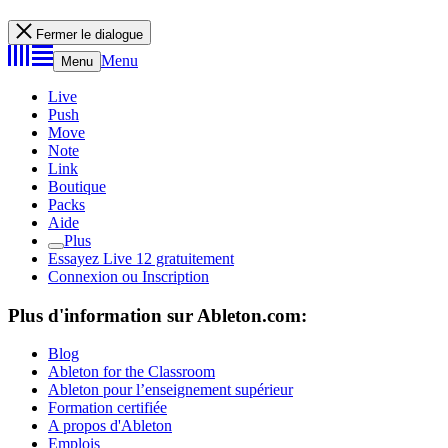
Fermer le dialogue
Menu
Menu
Live
Push
Move
Note
Link
Boutique
Packs
Aide
Plus
Essayez Live 12 gratuitement
Connexion ou Inscription
Plus d'information sur Ableton.com:
Blog
Ableton for the Classroom
Ableton pour l’enseignement supérieur
Formation certifiée
A propos d'Ableton
Emplois