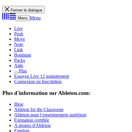
Fermer le dialogue
Menu
Menu
Live
Push
Move
Note
Link
Boutique
Packs
Aide
Plus
Essayez Live 12 gratuitement
Connexion ou Inscription
Plus d'information sur Ableton.com:
Blog
Ableton for the Classroom
Ableton pour l’enseignement supérieur
Formation certifiée
A propos d'Ableton
Emplois