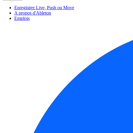
Enregistrer Live, Push ou Move
A propos d'Ableton
Emplois