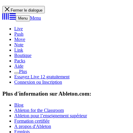
Fermer le dialogue
Menu
Menu
Live
Push
Move
Note
Link
Boutique
Packs
Aide
Plus
Essayez Live 12 gratuitement
Connexion ou Inscription
Plus d'information sur Ableton.com:
Blog
Ableton for the Classroom
Ableton pour l’enseignement supérieur
Formation certifiée
A propos d'Ableton
Emplois