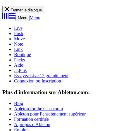
Fermer le dialogue
Menu
Menu
Live
Push
Move
Note
Link
Boutique
Packs
Aide
Plus
Essayez Live 12 gratuitement
Connexion ou Inscription
Plus d'information sur Ableton.com:
Blog
Ableton for the Classroom
Ableton pour l’enseignement supérieur
Formation certifiée
A propos d'Ableton
Emplois