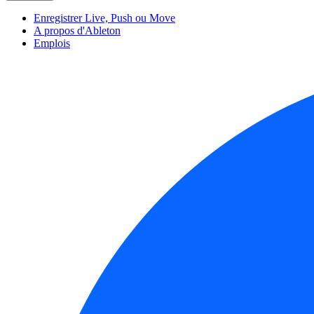
Enregistrer Live, Push ou Move
A propos d'Ableton
Emplois