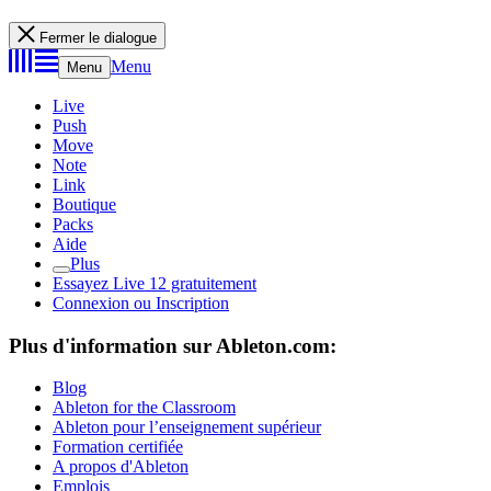
Fermer le dialogue
Menu
Menu
Live
Push
Move
Note
Link
Boutique
Packs
Aide
Plus
Essayez Live 12 gratuitement
Connexion ou Inscription
Plus d'information sur Ableton.com:
Blog
Ableton for the Classroom
Ableton pour l’enseignement supérieur
Formation certifiée
A propos d'Ableton
Emplois