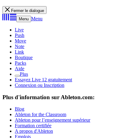
Fermer le dialogue
Menu
Menu
Live
Push
Move
Note
Link
Boutique
Packs
Aide
Plus
Essayez Live 12 gratuitement
Connexion ou Inscription
Plus d'information sur Ableton.com:
Blog
Ableton for the Classroom
Ableton pour l’enseignement supérieur
Formation certifiée
A propos d'Ableton
Emplois