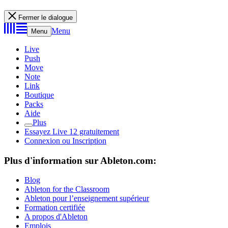
Fermer le dialogue
Menu
Menu
Live
Push
Move
Note
Link
Boutique
Packs
Aide
Plus
Essayez Live 12 gratuitement
Connexion ou Inscription
Plus d'information sur Ableton.com:
Blog
Ableton for the Classroom
Ableton pour l’enseignement supérieur
Formation certifiée
A propos d'Ableton
Emplois