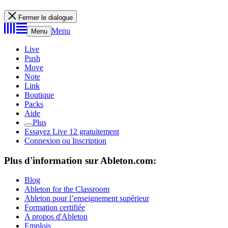
Fermer le dialogue
Menu
Menu
Live
Push
Move
Note
Link
Boutique
Packs
Aide
Plus
Essayez Live 12 gratuitement
Connexion ou Inscription
Plus d'information sur Ableton.com:
Blog
Ableton for the Classroom
Ableton pour l’enseignement supérieur
Formation certifiée
A propos d'Ableton
Emplois