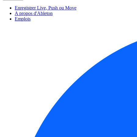
Enregistrer Live, Push ou Move
A propos d'Ableton
Emplois