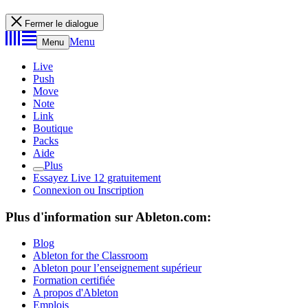
Fermer le dialogue
Menu
Menu
Live
Push
Move
Note
Link
Boutique
Packs
Aide
Plus
Essayez Live 12 gratuitement
Connexion ou Inscription
Plus d'information sur Ableton.com:
Blog
Ableton for the Classroom
Ableton pour l’enseignement supérieur
Formation certifiée
A propos d'Ableton
Emplois