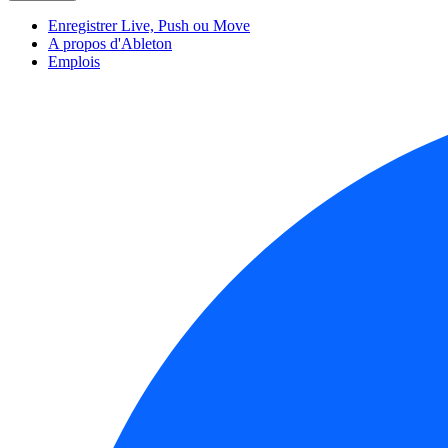
Enregistrer Live, Push ou Move
A propos d'Ableton
Emplois