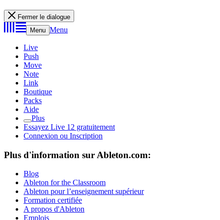
Fermer le dialogue
Menu
Menu
Live
Push
Move
Note
Link
Boutique
Packs
Aide
Plus
Essayez Live 12 gratuitement
Connexion ou Inscription
Plus d'information sur Ableton.com:
Blog
Ableton for the Classroom
Ableton pour l’enseignement supérieur
Formation certifiée
A propos d'Ableton
Emplois