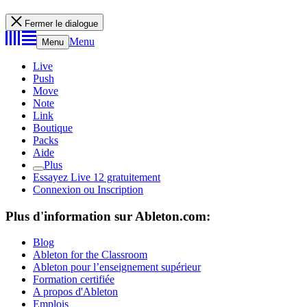
Fermer le dialogue
Menu
Menu
Live
Push
Move
Note
Link
Boutique
Packs
Aide
Plus
Essayez Live 12 gratuitement
Connexion ou Inscription
Plus d'information sur Ableton.com:
Blog
Ableton for the Classroom
Ableton pour l’enseignement supérieur
Formation certifiée
A propos d'Ableton
Emplois