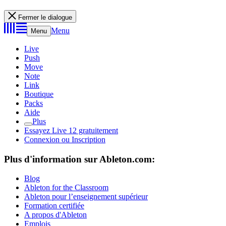
Fermer le dialogue
Menu
Menu
Live
Push
Move
Note
Link
Boutique
Packs
Aide
Plus
Essayez Live 12 gratuitement
Connexion ou Inscription
Plus d'information sur Ableton.com:
Blog
Ableton for the Classroom
Ableton pour l’enseignement supérieur
Formation certifiée
A propos d'Ableton
Emplois