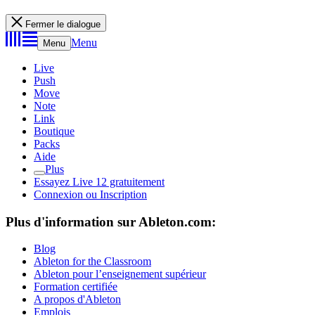
Fermer le dialogue
Menu
Menu
Live
Push
Move
Note
Link
Boutique
Packs
Aide
Plus
Essayez Live 12 gratuitement
Connexion ou Inscription
Plus d'information sur Ableton.com:
Blog
Ableton for the Classroom
Ableton pour l’enseignement supérieur
Formation certifiée
A propos d'Ableton
Emplois