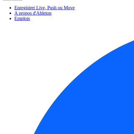
Enregistrer Live, Push ou Move
A propos d'Ableton
Emplois