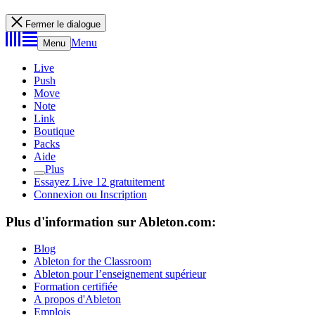
Fermer le dialogue
Menu
Menu
Live
Push
Move
Note
Link
Boutique
Packs
Aide
Plus
Essayez Live 12 gratuitement
Connexion ou Inscription
Plus d'information sur Ableton.com:
Blog
Ableton for the Classroom
Ableton pour l’enseignement supérieur
Formation certifiée
A propos d'Ableton
Emplois