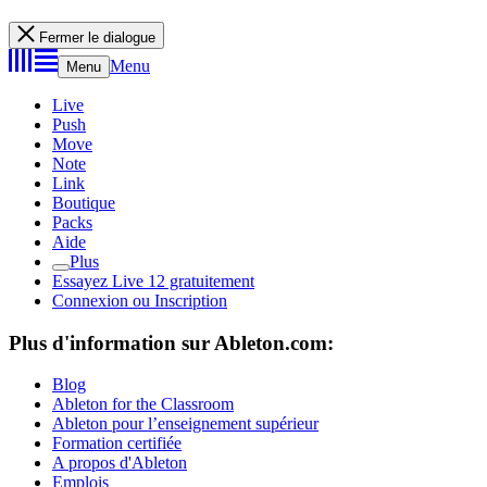
Fermer le dialogue
Menu
Menu
Live
Push
Move
Note
Link
Boutique
Packs
Aide
Plus
Essayez Live 12 gratuitement
Connexion ou Inscription
Plus d'information sur Ableton.com:
Blog
Ableton for the Classroom
Ableton pour l’enseignement supérieur
Formation certifiée
A propos d'Ableton
Emplois