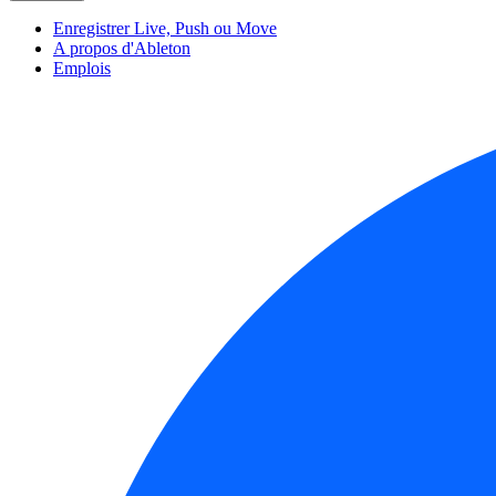
Enregistrer Live, Push ou Move
A propos d'Ableton
Emplois