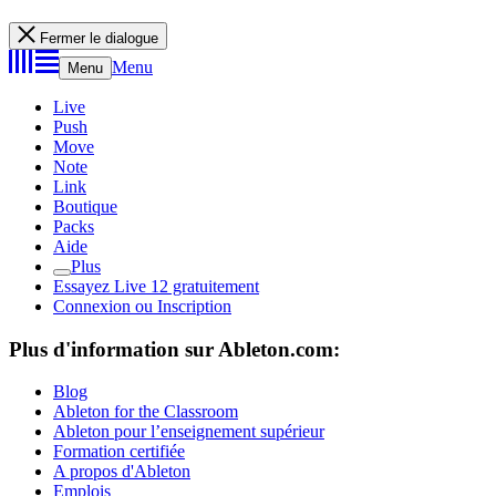
Fermer le dialogue
Menu
Menu
Live
Push
Move
Note
Link
Boutique
Packs
Aide
Plus
Essayez Live 12 gratuitement
Connexion ou Inscription
Plus d'information sur Ableton.com:
Blog
Ableton for the Classroom
Ableton pour l’enseignement supérieur
Formation certifiée
A propos d'Ableton
Emplois