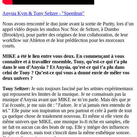
Anysia Kym & Tony Seltzer - "Speedrun"
Nous avons rencontré le duo juste avant la sortie de Purity, lors d’un
appel vidéo depuis les studios Noc Noc de Seltzer, à Dumbo
(Brooklyn), pour parler des origines de leur collaboration, de leur
workflow sur Ableton et de leur prédilection pour les morceaux
courts.
MIKE a été le lien entre vous deux. En commençant à vous
connaître et à travailler ensemble, Tony, qu’est-ce qui t’a plu
dans le son d’Anysia ? Et Anysia, qu’est-ce qui t’a plu dans
celui de Tony ? Qu’est-ce qui vous a donné envie de mêler vos
deux univers ?
Tony Seltzer:
Je suis toujours fasciné par les artistes expérimentaux
qui repoussent les limites de la musique. Je ne connaissais pas la
musique d'Anysia avant que MIKE ne m’en parle. Mais dès que je
l’ai écoutée, je me suis dit : "J'adore. Je n’ai jamais rien entendu de
tel." Elle puise son inspiration un peu partout et crée à partir de tout
ça quelque chose de totalement nouveau. Et même si elle vient du
même univers que MIKE, une musique lo-fi riche en samples, elle
ne fait en aucun cas des beats de rap. Elle y intègre des influences
jungle et dance, mais tout s'inscrit dans la même esthétique sonore.