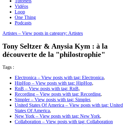
Tutoriels
Vidéos
Loop
One Thing
Podcasts
Artistes
– View posts in category: Artistes
Tony Seltzer & Anysia Kym : à la
découverte de la "philostrophie"
Tags :
Electronica
– View posts with tag: Electronica
,
HipHop
– View posts with tag: HipHop
,
RnB
– View posts with tag: RnB
,
Recording
– View posts with tag: Recording
,
Simpler
– View posts with tag: Simpler
,
United States Of America
– View posts with tag: United
States Of America
,
New York
– View posts with tag: New York
,
Collaboration
– View posts with tag: Collaboration