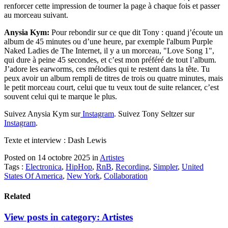
renforcer cette impression de tourner la page à chaque fois et passer
au morceau suivant.
Anysia Kym:
Pour rebondir sur ce que dit Tony : quand j’écoute un
album de 45 minutes ou d’une heure, par exemple l'album Purple
Naked Ladies de The Internet, il y a un morceau, "Love Song 1",
qui dure à peine 45 secondes, et c’est mon préféré de tout l’album.
J’adore les earworms, ces mélodies qui te restent dans la tête. Tu
peux avoir un album rempli de titres de trois ou quatre minutes, mais
le petit morceau court, celui que tu veux tout de suite relancer, c’est
souvent celui qui te marque le plus.
Suivez Anysia Kym sur
Instagram
. Suivez Tony Seltzer sur
Instagram
.
Texte et interview : Dash Lewis
Posted on 14 octobre 2025
in
Artistes
Tags :
Electronica
,
HipHop
,
RnB
,
Recording
,
Simpler
,
United
States Of America
,
New York
,
Collaboration
Related
View posts in category:
Artistes