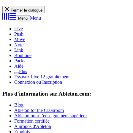
Fermer le dialogue
Menu
Menu
Live
Push
Move
Note
Link
Boutique
Packs
Aide
Plus
Essayez Live 12 gratuitement
Connexion ou Inscription
Plus d'information sur Ableton.com:
Blog
Ableton for the Classroom
Ableton pour l’enseignement supérieur
Formation certifiée
A propos d'Ableton
Emplois