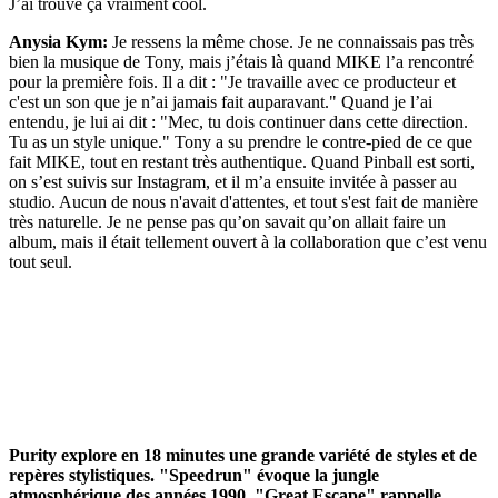
J’ai trouvé ça vraiment cool.
Anysia Kym:
Je ressens la même chose. Je ne connaissais pas très
bien la musique de Tony, mais j’étais là quand MIKE l’a rencontré
pour la première fois. Il a dit : "Je travaille avec ce producteur et
c'est un son que je n’ai jamais fait auparavant." Quand je l’ai
entendu, je lui ai dit : "Mec, tu dois continuer dans cette direction.
Tu as un style unique." Tony a su prendre le contre-pied de ce que
fait MIKE, tout en restant très authentique. Quand Pinball est sorti,
on s’est suivis sur Instagram, et il m’a ensuite invitée à passer au
studio. Aucun de nous n'avait d'attentes, et tout s'est fait de manière
très naturelle. Je ne pense pas qu’on savait qu’on allait faire un
album, mais il était tellement ouvert à la collaboration que c’est venu
tout seul.
Purity explore en 18 minutes une grande variété de styles et de
repères stylistiques. "Speedrun" évoque la jungle
atmosphérique des années 1990, "Great Escape" rappelle