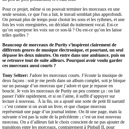
Pour ce projet, même si on pouvait terminer les morceaux en une
seule session, ce que l'on a fait, le travail semblait plus approfondi.
On prenait plus de temps pour choisir les sons et les rythmes, et une
fois les voix enregistrées, on décidait du traitement vocal. Est-ce
qu’on superpose les voix sur ce son-là ? Ou est-ce qu’on les laisse
telles quelles ?
Beaucoup de morceaux de Purity s’inspirent clairement de
différents genres de musique électronique, et pourtant, un seul
dépasse les deux minutes. On entre dans une ambiance, puis on
se retrouve tout de suite ailleurs. Pourquoi avoir voulu garder
ces morceaux aussi courts ?
Tony Seltzer:
J'adore les morceaux courts. J’écoute la musique de
deux façons : soit je me perds dans un album complet, soit je bloque
sur un passage d’un morceau que j’adore et que je repasse en
boucle. Je vois les morceaux de Purity un peu comme ça : on fait
passer l’idée rapidement, et si on l’aime, il suffit d’appuyer sur
lecture à nouveau. À la fin, on a ajouté une sorte de petit fil narratif
: c’est comme si on avait un livre, et que chaque morceau
représentait une page d’un journal intime. On lit une page, mais la
suivante n’est pas la suite de la précédente ; c’est un tout nouveau
morceau. On a d’ailleurs fait le choix conscient de ne pas ajouter de
transitions entre les morceaux, contrairement à Pinball II, pour