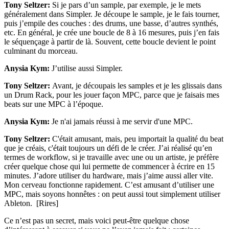
Tony Seltzer:
Si je pars d’un sample, par exemple, je le mets
généralement dans Simpler. Je découpe le sample, je le fais tourner,
puis j’empile des couches : des drums, une basse, d’autres synthés,
etc. En général, je crée une boucle de 8 à 16 mesures, puis j’en fais
le séquençage à partir de là. Souvent, cette boucle devient le point
culminant du morceau.
Anysia Kym:
J’utilise aussi Simpler.
Tony Seltzer:
Avant, je découpais les samples et je les glissais dans
un Drum Rack, pour les jouer façon MPC, parce que je faisais mes
beats sur une MPC à l’époque.
Anysia Kym:
Je n'ai jamais réussi à me servir d'une MPC.
Tony Seltzer:
C'était amusant, mais, peu importait la qualité du beat
que je créais, c'était toujours un défi de le créer. J’ai réalisé qu’en
termes de workflow, si je travaille avec une ou un artiste, je préfère
créer quelque chose qui lui permette de commencer à écrire en 15
minutes. J’adore utiliser du hardware, mais j’aime aussi aller vite.
Mon cerveau fonctionne rapidement. C’est amusant d’utiliser une
MPC, mais soyons honnêtes : on peut aussi tout simplement utiliser
Ableton. [Rires]
Ce n’est pas un secret, mais voici peut-être quelque chose