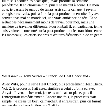
lui faisais écouter les beats que j’avais produits la semaine
précédente. Il en choisissait un, puis il se mettait à écrire. De mon
côté, je passais beaucoup de temps assis sur le canapé, à revenir
enregistrer sa voix, puis à faire la post-production ensuite. Il y avait
souvent pas mal de monde ici, une vraie ambiance de fête. Et ce
n'était pas nécessairement moins de travail pour moi, mais une
manière de travailler différente. Pour Pinball II, en particulier, je me
suis vraiment concentré sur la post-production : les transitions entre
les morceaux, les effets sonores et d'autres éléments fun de ce genre.
WiFiGawd & Tony Seltzer – "Fancy" de Heat Check Vol.2
Avec WiFi, pour la série Heat Check, plus précisément Heat Check,
Vol. 2, le processus était assez similaire à celui qu’on a eu avec
Anysia. Il venait chez moi, je créais un beat sur place, puis il
l'enregistrait immédiatement. Encore une fois, le processus était
simple : je créais un beat, ça marchait, il enregistrait, puis on faisait
un peu de post-production, et c'était tout.