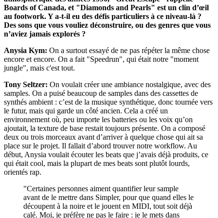
Boards of Canada, et "Diamonds and Pearls" est un clin d’œil
au footwork. Y a-t-il eu des défis particuliers à ce niveau-là ?
Des sons que vous vouliez déconstruire, ou des genres que vous
n’aviez jamais explorés ?
Anysia Kym:
On a surtout essayé de ne pas répéter la même chose
encore et encore. On a fait "Speedrun", qui était notre "moment
jungle", mais c'est tout.
Tony Seltzer:
On voulait créer une ambiance nostalgique, avec des
samples. On a puisé beaucoup de samples dans des cassettes de
synthés ambient : c’est de la musique synthétique, donc tournée vers
le futur, mais qui garde un côté ancien. Cela a créé un
environnement où, peu importe les batteries ou les voix qu’on
ajoutait, la texture de base restait toujours présente. On a composé
deux ou trois morceaux avant d’arriver à quelque chose qui ait sa
place sur le projet. Il fallait d’abord trouver notre workflow. Au
début, Anysia voulait écouter les beats que j’avais déjà produits, ce
qui était cool, mais la plupart de mes beats sont plutôt lourds,
orientés rap.
"Certaines personnes aiment quantifier leur sample
avant de le mettre dans Simpler, pour que quand elles le
découpent à la noire et le jouent en MIDI, tout soit déjà
calé. Moi, je préfère ne pas le faire : je le mets dans