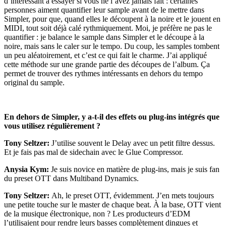
d’intéressant à essayer si vous ne l’avez jamais fait : certaines
personnes aiment quantifier leur sample avant de le mettre dans
Simpler, pour que, quand elles le découpent à la noire et le jouent en
MIDI, tout soit déjà calé rythmiquement. Moi, je préfère ne pas le
quantifier : je balance le sample dans Simpler et le découpe à la
noire, mais sans le caler sur le tempo. Du coup, les samples tombent
un peu aléatoirement, et c’est ce qui fait le charme. J’ai appliqué
cette méthode sur une grande partie des découpes de l’album. Ça
permet de trouver des rythmes intéressants en dehors du tempo
original du sample.
En dehors de Simpler, y a-t-il des effets ou plug-ins intégrés que
vous utilisez régulièrement ?
Tony Seltzer:
J’utilise souvent le Delay avec un petit filtre dessus.
Et je fais pas mal de sidechain avec le Glue Compressor.
Anysia Kym:
Je suis novice en matière de plug-ins, mais je suis fan
du preset OTT dans Multiband Dynamics.
Tony Seltzer:
Ah, le preset OTT, évidemment. J’en mets toujours
une petite touche sur le master de chaque beat. À la base, OTT vient
de la musique électronique, non ? Les producteurs d’EDM
l’utilisaient pour rendre leurs basses complètement dingues et