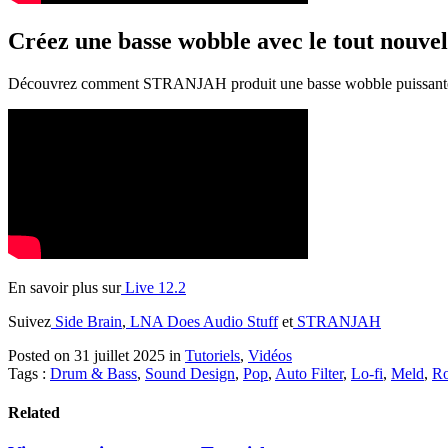
Créez une basse wobble avec le tout nouvel
Découvrez comment STRANJAH produit une basse wobble puissante, cap
En savoir plus sur
Live 12.2
Suivez
Side Brain
,
LNA Does Audio Stuff
et
STRANJAH
Posted on 31 juillet 2025
in
Tutoriels
,
Vidéos
Tags :
Drum & Bass
,
Sound Design
,
Pop
,
Auto Filter
,
Lo-fi
,
Meld
,
Ro
Related