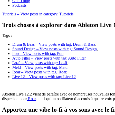
One Thing
Podcasts
Tutoriels
– View posts in category: Tutoriels
Trois choses à explorer dans Ableton Live 
Tags :
Drum & Bass
– View posts with tag: Drum & Bass
,
Sound Design
– View posts with tag: Sound Design
,
Pop
– View posts with tag: Pop
,
Auto Filter
– View posts with tag: Auto Filter
,
Lo-fi
– View posts with tag: Lo-fi
,
Meld
– View posts with tag: Meld
,
Roar
– View posts with tag: Roar
,
Live 12
– View posts with tag: Live 12
Ableton Live 12.2 vient de paraître avec de nombreuses nouvelles foncti
dispersion pour
Roar
, ainsi qu’un oscillateur d’accords à quatre voix 
Apportez une vibe lo-fi à vos sons avec le f