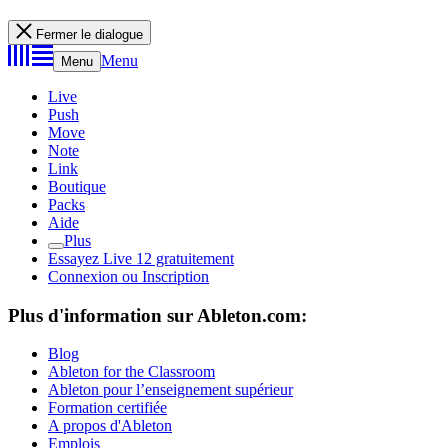
Fermer le dialogue
Menu
Menu
Live
Push
Move
Note
Link
Boutique
Packs
Aide
Plus
Essayez Live 12 gratuitement
Connexion ou Inscription
Plus d'information sur Ableton.com:
Blog
Ableton for the Classroom
Ableton pour l’enseignement supérieur
Formation certifiée
A propos d'Ableton
Emplois