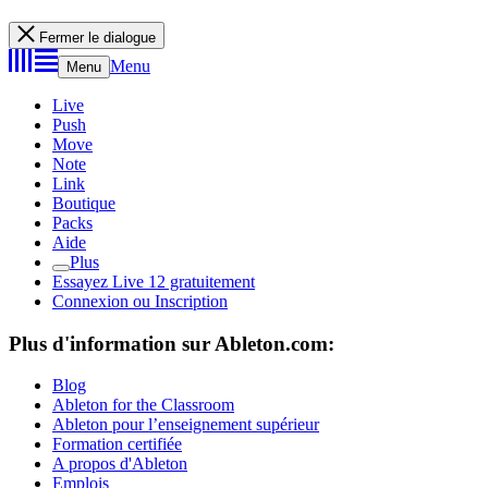
Fermer le dialogue
Menu
Menu
Live
Push
Move
Note
Link
Boutique
Packs
Aide
Plus
Essayez Live 12 gratuitement
Connexion ou Inscription
Plus d'information sur Ableton.com:
Blog
Ableton for the Classroom
Ableton pour l’enseignement supérieur
Formation certifiée
A propos d'Ableton
Emplois