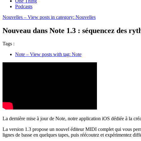
One Thing
Podcasts
Nouvelles
– View posts in category: Nouvelles
Nouveau dans Note 1.3 : séquencez des ryth
Tags :
Note
– View posts with tag: Note
La dernière mise à jour de Note, notre application iOS dédiée à la créat
La version 1.3 propose un nouvel éditeur MIDI complet qui vous permet
lignes de basse en quelques tapes, puis réécoutez et expérimentez différ