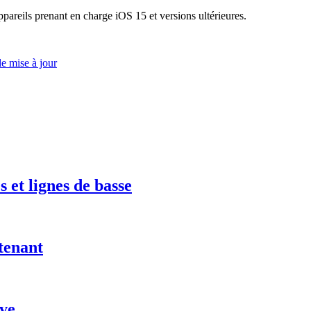
ppareils prenant en charge iOS 15 et versions ultérieures.
e mise à jour
 et lignes de basse
tenant
ve