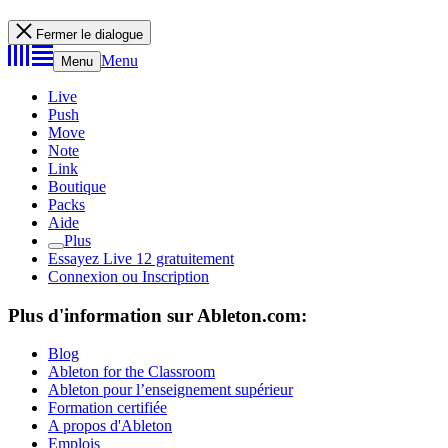
Fermer le dialogue
Menu
Menu
Live
Push
Move
Note
Link
Boutique
Packs
Aide
Plus
Essayez Live 12 gratuitement
Connexion ou Inscription
Plus d'information sur Ableton.com:
Blog
Ableton for the Classroom
Ableton pour l’enseignement supérieur
Formation certifiée
A propos d'Ableton
Emplois