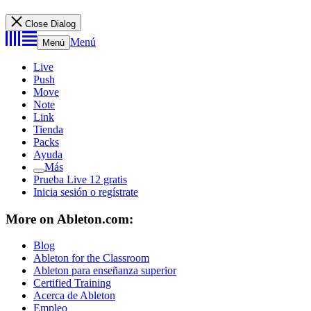
Close Dialog
Menú
Menú
Live
Push
Move
Note
Link
Tienda
Packs
Ayuda
Más
Prueba Live 12 gratis
Inicia sesión o regístrate
More on Ableton.com:
Blog
Ableton for the Classroom
Ableton para enseñanza superior
Certified Training
Acerca de Ableton
Empleo