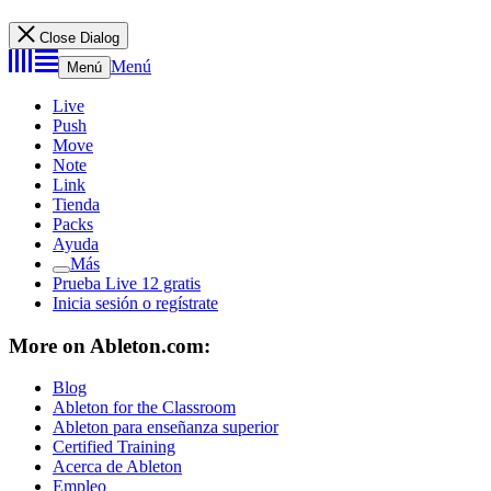
Close Dialog
Menú
Menú
Live
Push
Move
Note
Link
Tienda
Packs
Ayuda
Más
Prueba Live 12 gratis
Inicia sesión o regístrate
More on Ableton.com:
Blog
Ableton for the Classroom
Ableton para enseñanza superior
Certified Training
Acerca de Ableton
Empleo