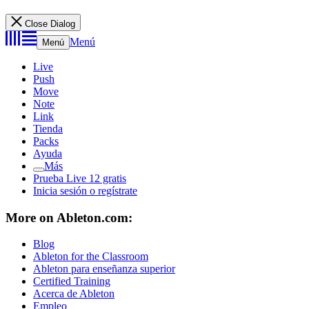
Close Dialog
Menú
Menú
Live
Push
Move
Note
Link
Tienda
Packs
Ayuda
Más
Prueba Live 12 gratis
Inicia sesión o regístrate
More on Ableton.com:
Blog
Ableton for the Classroom
Ableton para enseñanza superior
Certified Training
Acerca de Ableton
Empleo