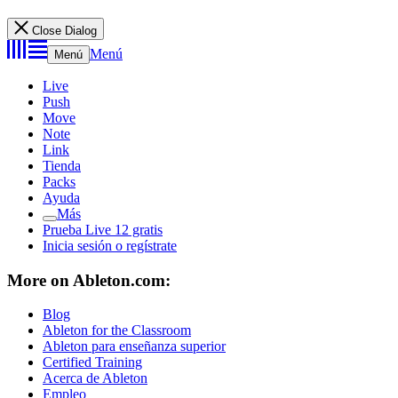
Close Dialog
Menú
Menú
Live
Push
Move
Note
Link
Tienda
Packs
Ayuda
Más
Prueba Live 12 gratis
Inicia sesión o regístrate
More on Ableton.com:
Blog
Ableton for the Classroom
Ableton para enseñanza superior
Certified Training
Acerca de Ableton
Empleo