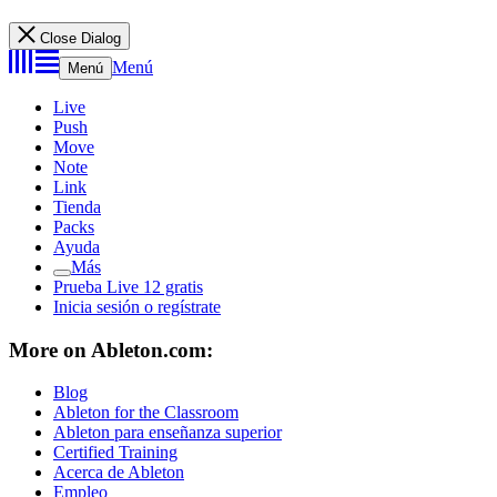
Close Dialog
Menú
Menú
Live
Push
Move
Note
Link
Tienda
Packs
Ayuda
Más
Prueba Live 12 gratis
Inicia sesión o regístrate
More on Ableton.com:
Blog
Ableton for the Classroom
Ableton para enseñanza superior
Certified Training
Acerca de Ableton
Empleo