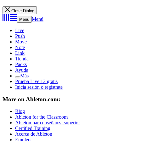
Close Dialog
Menú
Menú
Live
Push
Move
Note
Link
Tienda
Packs
Ayuda
Más
Prueba Live 12 gratis
Inicia sesión o regístrate
More on Ableton.com:
Blog
Ableton for the Classroom
Ableton para enseñanza superior
Certified Training
Acerca de Ableton
Empleo