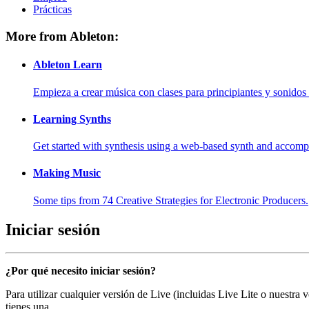
Prácticas
More from Ableton:
Ableton Learn
Empieza a crear música con clases para principiantes y sonidos 
Learning Synths
Get started with synthesis using a web-based synth and accomp
Making Music
Some tips from 74 Creative Strategies for Electronic Producers.
Iniciar sesión
¿Por qué necesito iniciar sesión?
Para utilizar cualquier versión de Live (incluidas Live Lite o nuestra
tienes una.