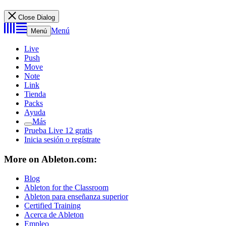
Close Dialog
Menú
Menú
Live
Push
Move
Note
Link
Tienda
Packs
Ayuda
Más
Prueba Live 12 gratis
Inicia sesión o regístrate
More on Ableton.com:
Blog
Ableton for the Classroom
Ableton para enseñanza superior
Certified Training
Acerca de Ableton
Empleo