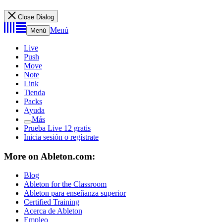
Close Dialog
Menú
Menú
Live
Push
Move
Note
Link
Tienda
Packs
Ayuda
Más
Prueba Live 12 gratis
Inicia sesión o regístrate
More on Ableton.com:
Blog
Ableton for the Classroom
Ableton para enseñanza superior
Certified Training
Acerca de Ableton
Empleo