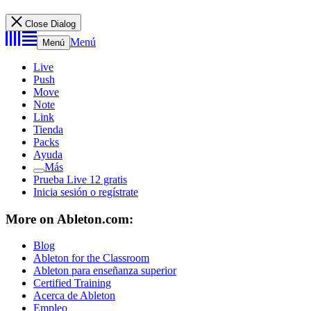
Close Dialog
Menú
Menú
Live
Push
Move
Note
Link
Tienda
Packs
Ayuda
Más
Prueba Live 12 gratis
Inicia sesión o regístrate
More on Ableton.com:
Blog
Ableton for the Classroom
Ableton para enseñanza superior
Certified Training
Acerca de Ableton
Empleo