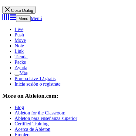
Close Dialog
Menú
Menú
Live
Push
Move
Note
Link
Tienda
Packs
Ayuda
Más
Prueba Live 12 gratis
Inicia sesión o regístrate
More on Ableton.com:
Blog
Ableton for the Classroom
Ableton para enseñanza superior
Certified Training
Acerca de Ableton
Empleo