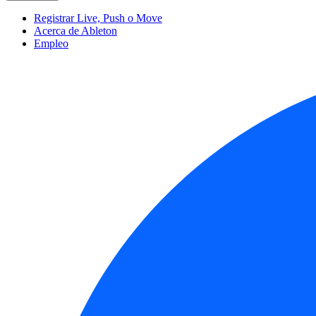
Registrar Live, Push o Move
Acerca de Ableton
Empleo