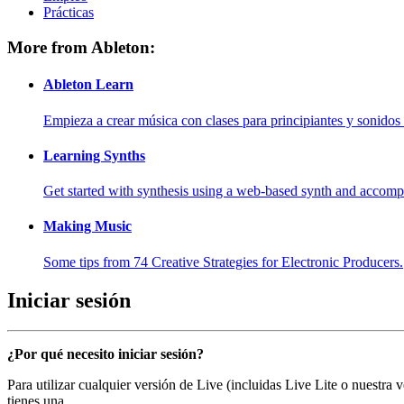
Prácticas
More from Ableton:
Ableton Learn
Empieza a crear música con clases para principiantes y sonidos 
Learning Synths
Get started with synthesis using a web-based synth and accomp
Making Music
Some tips from 74 Creative Strategies for Electronic Producers.
Iniciar sesión
¿Por qué necesito iniciar sesión?
Para utilizar cualquier versión de Live (incluidas Live Lite o nuestra
tienes una.