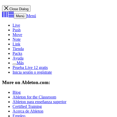
Close Dialog
Menú
Menú
Live
Push
Move
Note
Link
Tienda
Packs
Ayuda
Más
Prueba Live 12 gratis
Inicia sesión o regístrate
More on Ableton.com:
Blog
Ableton for the Classroom
Ableton para enseñanza superior
Certified Training
Acerca de Ableton
Empleo