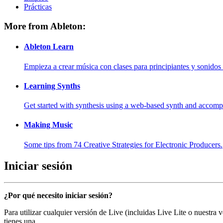
Prácticas
More from Ableton:
Ableton Learn
Empieza a crear música con clases para principiantes y sonidos 
Learning Synths
Get started with synthesis using a web-based synth and accomp
Making Music
Some tips from 74 Creative Strategies for Electronic Producers.
Iniciar sesión
¿Por qué necesito iniciar sesión?
Para utilizar cualquier versión de Live (incluidas Live Lite o nuestra
tienes una.