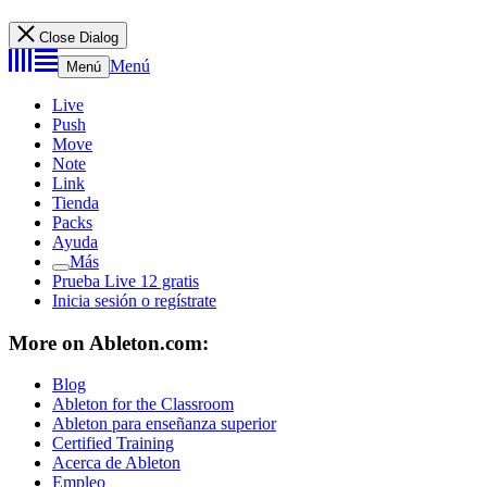
Close Dialog
Menú
Menú
Live
Push
Move
Note
Link
Tienda
Packs
Ayuda
Más
Prueba Live 12 gratis
Inicia sesión o regístrate
More on Ableton.com:
Blog
Ableton for the Classroom
Ableton para enseñanza superior
Certified Training
Acerca de Ableton
Empleo