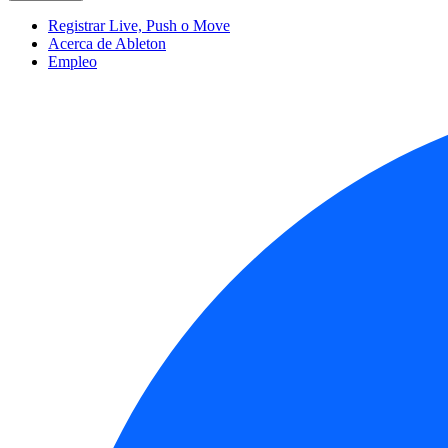
Registrar Live, Push o Move
Acerca de Ableton
Empleo