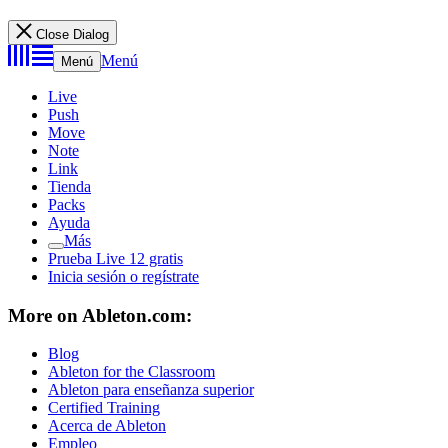
Close Dialog
Menú
Menú
Live
Push
Move
Note
Link
Tienda
Packs
Ayuda
Más
Prueba Live 12 gratis
Inicia sesión o regístrate
More on Ableton.com:
Blog
Ableton for the Classroom
Ableton para enseñanza superior
Certified Training
Acerca de Ableton
Empleo