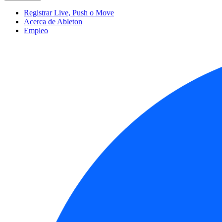
Registrar Live, Push o Move
Acerca de Ableton
Empleo