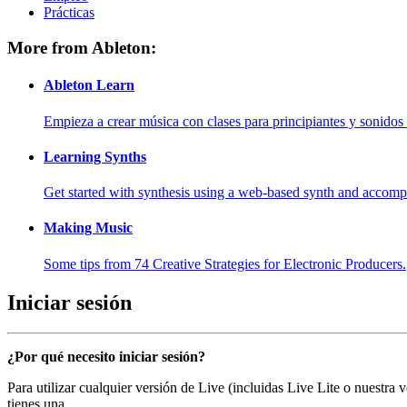
Prácticas
More from Ableton:
Ableton Learn
Empieza a crear música con clases para principiantes y sonidos 
Learning Synths
Get started with synthesis using a web-based synth and accomp
Making Music
Some tips from 74 Creative Strategies for Electronic Producers.
Iniciar sesión
¿Por qué necesito iniciar sesión?
Para utilizar cualquier versión de Live (incluidas Live Lite o nuestra
tienes una.