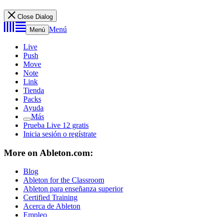
Close Dialog
Menú
Menú
Live
Push
Move
Note
Link
Tienda
Packs
Ayuda
Más
Prueba Live 12 gratis
Inicia sesión o regístrate
More on Ableton.com:
Blog
Ableton for the Classroom
Ableton para enseñanza superior
Certified Training
Acerca de Ableton
Empleo