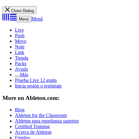
Close Dialog
Menú
Menú
Live
Push
Move
Note
Link
Tienda
Packs
Ayuda
Más
Prueba Live 12 gratis
Inicia sesión o regístrate
More on Ableton.com:
Blog
Ableton for the Classroom
Ableton para enseñanza superior
Certified Training
Acerca de Ableton
Empleo