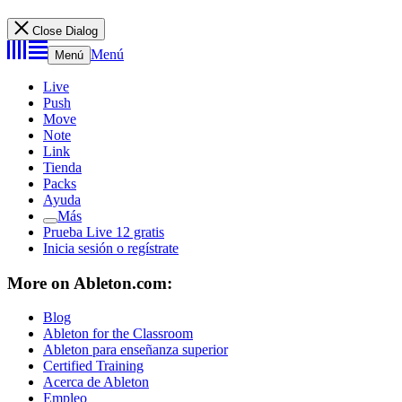
Close Dialog
Menú
Menú
Live
Push
Move
Note
Link
Tienda
Packs
Ayuda
Más
Prueba Live 12 gratis
Inicia sesión o regístrate
More on Ableton.com:
Blog
Ableton for the Classroom
Ableton para enseñanza superior
Certified Training
Acerca de Ableton
Empleo