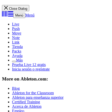
Close Dialog
Menú
Menú
Live
Push
Move
Note
Link
Tienda
Packs
Ayuda
Más
Prueba Live 12 gratis
Inicia sesión o regístrate
More on Ableton.com:
Blog
Ableton for the Classroom
Ableton para enseñanza superior
Certified Training
Acerca de Ableton
Empleo