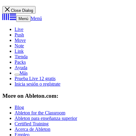
Close Dialog
Menú
Menú
Live
Push
Move
Note
Link
Tienda
Packs
Ayuda
Más
Prueba Live 12 gratis
Inicia sesión o regístrate
More on Ableton.com:
Blog
Ableton for the Classroom
Ableton para enseñanza superior
Certified Training
Acerca de Ableton
Empleo