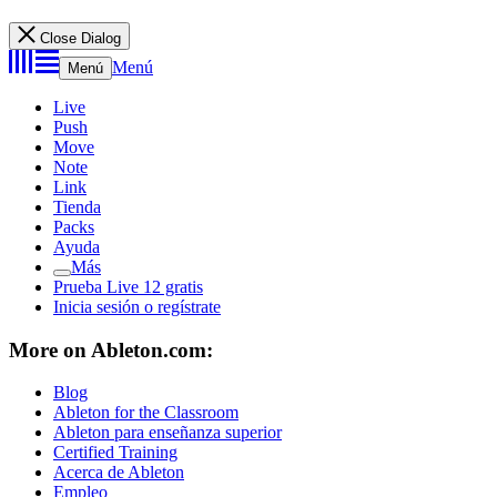
Close Dialog
Menú
Menú
Live
Push
Move
Note
Link
Tienda
Packs
Ayuda
Más
Prueba Live 12 gratis
Inicia sesión o regístrate
More on Ableton.com:
Blog
Ableton for the Classroom
Ableton para enseñanza superior
Certified Training
Acerca de Ableton
Empleo