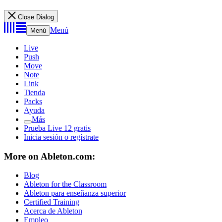
Close Dialog
Menú
Menú
Live
Push
Move
Note
Link
Tienda
Packs
Ayuda
Más
Prueba Live 12 gratis
Inicia sesión o regístrate
More on Ableton.com:
Blog
Ableton for the Classroom
Ableton para enseñanza superior
Certified Training
Acerca de Ableton
Empleo